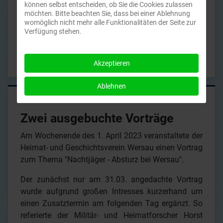
können selbst entscheiden, ob Sie die Cookies zulassen
für das der Heimat- und Geschichtsverein Wersau einen nicht
möchten. Bitte beachten Sie, dass bei einer Ablehnung
unerheblichen Beitrag leistete.
womöglich nicht mehr alle Funktionalitäten der Seite zur
Verfügung stehen.
Weiterlesen …
Akzeptieren
Ablehnen
Zwei ausgebuchte Vorträge
Am Wochenende des 1. April 2023 veranstaltete der
Heimat- und Geschichtsverein Wersau einen Vortrag
zum Thema "Nachtjäger - Absturz bei Wersau".
Der zunächst nur am 31.03. angedachte Vortrag
wurde aufgrund großen Intresses kurzerhand um
einen Zusatztermin am folgenden Tag ergänzt. So
referierte der Militär- und Heimatforscher Horst