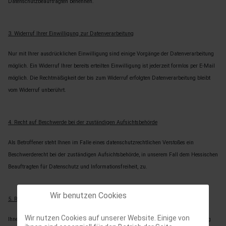
Datenschutzbeauftragten benennen.
3. Widerruf Ihrer Einwilligung zur Datenverarbeitung
Nur mit Ihrer ausdrücklichen Einwilligung sind einige Vorgänge der Datenverarbeitung
möglich. Ein Widerruf Ihrer bereits erteilten Einwilligung ist jederzeit formlos per E-Mail
möglich. Die Rechtmäßigkeit der bis zum Widerruf erfolgten Datenverarbeitung bleibt
vom Widerruf unberührt.
4. Recht auf Beschwerde bei der zuständigen Aufsichtsbehörde
Als Betroffener steht Ihnen im Falle eines datenschutzrechtlichen Verstoßes ein
Beschwerderecht bei der zuständigen Aufsichtsbehörde, in unserem Fall dem Hessischen
Beauftragten für Datenschutz und Informationsfreiheit, zu.
Wir benutzen Cookies
5. Recht auf Datenübertragbarkeit
Wir nutzen Cookies auf unserer Website. Einige von
Ihnen steht das Recht zu, die personenbezogenen Daten, die wir mit Ihrer Einwilligung