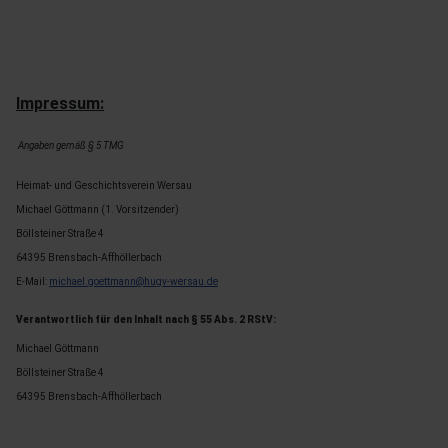
Impressum:
Angaben gemäß § 5 TMG
Heimat- und Geschichtsverein Wersau
Michael Göttmann (1. Vorsitzender)
Böllsteiner Straße 4
64395 Brensbach-Affhöllerbach
E-Mail:
michael.goettmann@hugv-wersau.de
Verantwortlich für den Inhalt nach § 55 Abs. 2 RStV:
Michael Göttmann
Böllsteiner Straße 4
64395 Brensbach-Affhöllerbach