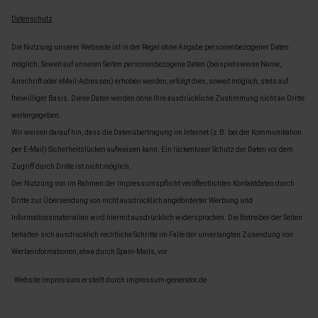
Datenschutz
Die Nutzung unserer Webseite ist in der Regel ohne Angabe personenbezogener Daten
möglich. Soweit auf unseren Seiten personenbezogene Daten (beispielsweise Name,
Anschrift oder eMail-Adressen) erhoben werden, erfolgt dies, soweit möglich, stets auf
freiwilliger Basis. Diese Daten werden ohne Ihre ausdrückliche Zustimmung nicht an Dritte
weitergegeben.
Wir weisen darauf hin, dass die Datenübertragung im Internet (z.B. bei der Kommunikation
per E-Mail) Sicherheitslücken aufweisen kann. Ein lückenloser Schutz der Daten vor dem
Zugriff durch Dritte ist nicht möglich.
Der Nutzung von im Rahmen der Impressumspflicht veröffentlichten Kontaktdaten durch
Dritte zur Übersendung von nicht ausdrücklich angeforderter Werbung und
Informationsmaterialien wird hiermit ausdrücklich widersprochen. Die Betreiber der Seiten
behalten sich ausdrücklich rechtliche Schritte im Falle der unverlangten Zusendung von
Werbeinformationen, etwa durch Spam-Mails, vor.
Website Impressum erstellt durch impressum-generator.de