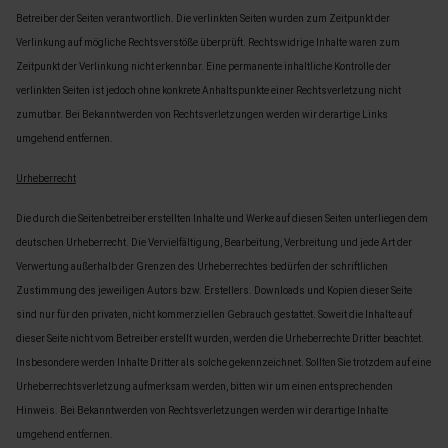
Betreiber der Seiten verantwortlich. Die verlinkten Seiten wurden zum Zeitpunkt der
Verlinkung auf mögliche Rechtsverstöße überprüft. Rechtswidrige Inhalte waren zum
Zeitpunkt der Verlinkung nicht erkennbar. Eine permanente inhaltliche Kontrolle der
verlinkten Seiten ist jedoch ohne konkrete Anhaltspunkte einer Rechtsverletzung nicht
zumutbar. Bei Bekanntwerden von Rechtsverletzungen werden wir derartige Links
umgehend entfernen.
Urheberrecht
Die durch die Seitenbetreiber erstellten Inhalte und Werke auf diesen Seiten unterliegen dem
deutschen Urheberrecht. Die Vervielfältigung, Bearbeitung, Verbreitung und jede Art der
Verwertung außerhalb der Grenzen des Urheberrechtes bedürfen der schriftlichen
Zustimmung des jeweiligen Autors bzw. Erstellers. Downloads und Kopien dieser Seite
sind nur für den privaten, nicht kommerziellen Gebrauch gestattet. Soweit die Inhalte auf
dieser Seite nicht vom Betreiber erstellt wurden, werden die Urheberrechte Dritter beachtet.
Insbesondere werden Inhalte Dritter als solche gekennzeichnet. Sollten Sie trotzdem auf eine
Urheberrechtsverletzung aufmerksam werden, bitten wir um einen entsprechenden
Hinweis. Bei Bekanntwerden von Rechtsverletzungen werden wir derartige Inhalte
umgehend entfernen.