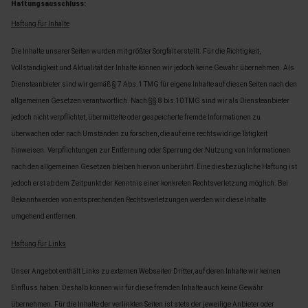
Haftungsausschluss:
Haftung für Inhalte
Die Inhalte unserer Seiten wurden mit größter Sorgfalt erstellt. Für die Richtigkeit,
Vollständigkeit und Aktualität der Inhalte können wir jedoch keine Gewähr übernehmen. Als
Diensteanbieter sind wir gemäß § 7 Abs.1 TMG für eigene Inhalte auf diesen Seiten nach den
allgemeinen Gesetzen verantwortlich. Nach §§ 8 bis 10 TMG sind wir als Diensteanbieter
jedoch nicht verpflichtet, übermittelte oder gespeicherte fremde Informationen zu
überwachen oder nach Umständen zu forschen, die auf eine rechtswidrige Tätigkeit
hinweisen. Verpflichtungen zur Entfernung oder Sperrung der Nutzung von Informationen
nach den allgemeinen Gesetzen bleiben hiervon unberührt. Eine diesbezügliche Haftung ist
jedoch erst ab dem Zeitpunkt der Kenntnis einer konkreten Rechtsverletzung möglich. Bei
Bekanntwerden von entsprechenden Rechtsverletzungen werden wir diese Inhalte
umgehend entfernen.
Haftung für Links
Unser Angebot enthält Links zu externen Webseiten Dritter, auf deren Inhalte wir keinen
Einfluss haben. Deshalb können wir für diese fremden Inhalte auch keine Gewähr
übernehmen. Für die Inhalte der verlinkten Seiten ist stets der jeweilige Anbieter oder