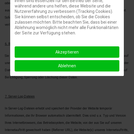
ihnen sind essenziell für den Betrieb der Seite,
oder in Erfüllung eines Vertrags automatisiert verarbeiten, an sich oder an Dritte
während andere uns helfen, diese Website und die
aushändigen zu lassen. Die Bereitstellung erfolgt in einem maschinenlesbaren Format.
Nutzererfahrung zu verbessern (Tracking Cookies).
Sie können selbst entscheiden, ob Sie die Cookies
Sofern Sie die direkte Übertragung der Daten an einen anderen Verantwortlichen
zulassen möchten. Bitte beachten Sie, dass bei einer
verlangen, erfolgt dies nur, soweit es technisch machbar ist.
Ablehnung womöglich nicht mehr alle Funktionalitäten
der Seite zur Verfügung stehen.
6. Recht auf Auskunft, Berichtigung, Sperrung, Löschung
Akzeptieren
Sie haben jederzeit im Rahmen der geltenden gesetzlichen Bestimmungen das Recht auf
unentgeltliche Auskunft über Ihre gespeicherten personenbezogenen Daten, Herkunft der
Ablehnen
Daten, deren Empfänger und den Zweck der Datenverarbeitung und ggfs. ein Recht auf
Berichtigung, Sperrung oder Löschung dieser Daten.
7. Server-Log-Dateien
In Server-Log-Dateien erhebt und speichert der Provider der Website temporär
Informationen, die Ihr Browser automatisch übermittelt. Dies sind u.a. Typ und Version
Ihres Internetbrowsers, das Betriebssystem, die Website, von der aus Sie auf unseren
Internetauftritt gewechselt haben (Referrer URL), die Website(s) unseres Internetauftritts,