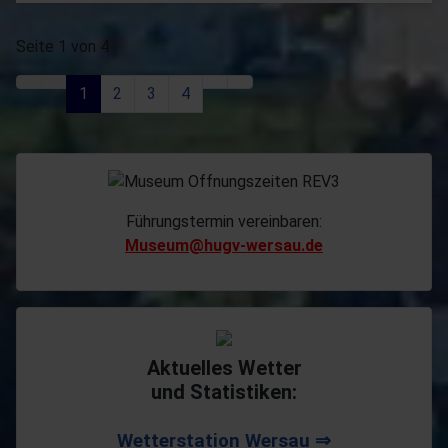
Seite 1 von 4
1
2
3
4
Führungstermin vereinbaren:
Museum@hugv-wersau.de
Aktuelles Wetter
und Statistiken:
Wetterstation Wersau ⇒