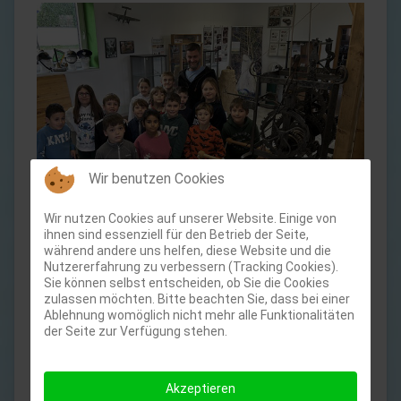
Wir benutzen Cookies
Wir nutzen Cookies auf unserer Website. Einige von
ihnen sind essenziell für den Betrieb der Seite,
während andere uns helfen, diese Website und die
Nutzererfahrung zu verbessern (Tracking Cookies).
Besonderes Interesse fanden die alten Münzen aus
Sie können selbst entscheiden, ob Sie die Cookies
der Römerzeit, diese durften befühlt und ganz nah
zulassen möchten. Bitte beachten Sie, dass bei einer
in Augenschein genommen werden. Der Rennofen,
Ablehnung womöglich nicht mehr alle Funktionalitäten
der Seite zur Verfügung stehen.
mit dem früher Eisen hergestellt wurde, wurde
ebenfalls bestaunt. Da steht eine alte
Drechslermaschine. Was man mit der wohl
Akzeptieren
herstellen könne, war eine der vielen Fragen. Und