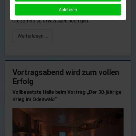
eine alte Nähmaschine fand auch Gefallen, der ein
Ablehnen
oder andere bemerkte, dass es im Haushalt der
Großeltern so etwas auch noch gibt.
Weiterlesen …
Vortragsabend wird zum vollen
Erfolg
Vollbesetzte Halle beim Vortrag „Der 30-jährige
Krieg im Odenwald“