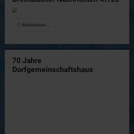
Weiterlesen …
70 Jahre
Dorfgemeinschaftshaus
Abb:
Dorfgemeinschaftshaus
Wersau, eingeweiht
1954
(Foto: HuGV Wersau)
Im Jahr 2024 wurde unser Dorfgemeinschaftshaus
70 Jahre alt. Auf diesem Luftbild aus Mitte der
1950er Jahre ist noch keine Turnhall zu sehen und
der Sportplatz war auch noch woanders. Warum